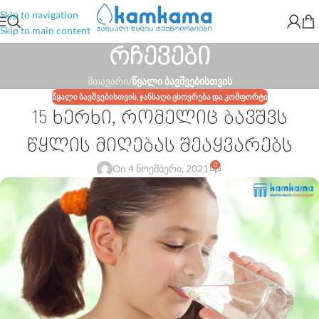
Skip to navigation
Skip to main content
რჩევები
მთავარი
/
წყალი ბავშვებისთვის
ᲬᲧᲐᲚᲘ ᲑᲐᲕᲨᲕᲔᲑᲘᲡᲗᲕᲘᲡ
,
ᲯᲐᲜᲡᲐᲦᲘ ᲪᲮᲝᲕᲠᲔᲑᲐ ᲓᲐ ᲙᲝᲛᲤᲝᲠᲢᲘ
15 ხერხი, რომელიც ბავშვს
წყლის მიღებას შეაყვარებს
0
On 4 ნოემბერი, 2021