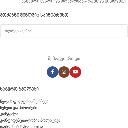
სასმელი წყალი და ორსულობა – რა უნდა ვიცოდეთ?
ᲛᲝᲫᲔᲑᲜᲔ ᲨᲔᲜᲗᲕᲘᲡ ᲡᲐᲘᲜᲢᲔᲠᲔᲡᲝ
შემოგვიერთდი
ᲡᲐᲭᲘᲠᲝ ᲑᲛᲣᲚᲔᲑᲘ
წყლის ფილტრის შერჩევა
წესები და პირობები
კონტაქტი
კონფიდენციალობის პოლიტიკა
დაბრუნების პოლიტიკა