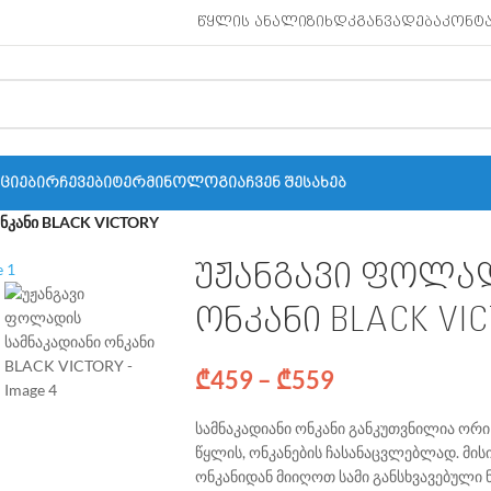
ᲬᲧᲚᲘᲡ ᲐᲜᲐᲚᲘᲖᲘ
ᲮᲓᲙ
ᲒᲐᲜᲕᲐᲓᲔᲑᲐ
ᲙᲝᲜᲢ
ᲥᲪᲘᲔᲑᲘ
ᲠᲩᲔᲕᲔᲑᲘ
ᲢᲔᲠᲛᲘᲜᲝᲚᲝᲒᲘᲐ
ᲩᲕᲔᲜ ᲨᲔᲡᲐᲮᲔᲑ
ონკანი BLACK VICTORY
უჟანგავი ფოლად
ონკანი BLACK VI
₾
459
–
₾
559
სამნაკადიანი ონკანი განკუთვნილია ორ
წყლის, ონკანების ჩასანაცვლებლად. მის
ონკანიდან მიიღოთ სამი განსხვავებული 