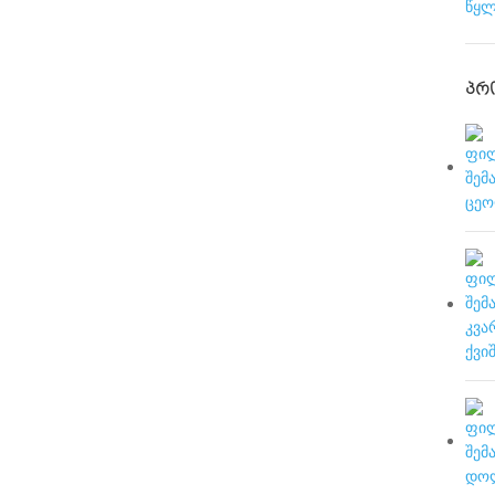
წყლ
ᲞᲠ