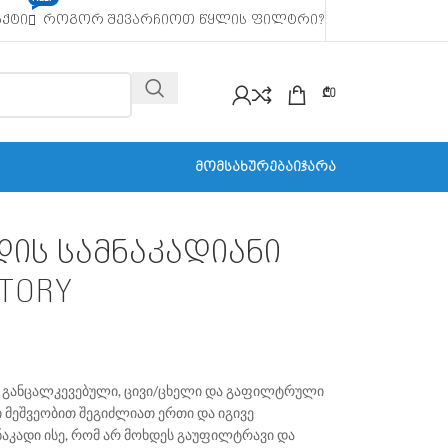
ᲐᲥᲢᲘ
ᲠᲝᲒᲝᲠ ᲨᲔᲕᲐᲠᲩᲘᲝᲗ ᲬᲧᲚᲘᲡ ᲤᲘᲚᲢᲠᲘ?
₾
0
ᲛᲝᲛᲡᲐᲮᲣᲠᲔᲑᲐ
ᲘᲯᲐᲠᲐ
ის სამნაკადიანი
CTORY
ი განცალკევებული, ცივი/ცხელი და გაფილტრული
ი მეშვეობით შეგიძლიათ ერთი და იგივე
ნაკადი ისე, რომ არ მოხდეს გაუფილტრავი და