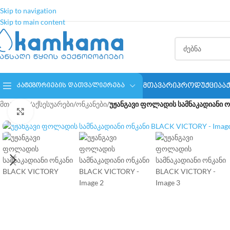
Skip to navigation
Skip to main content
ᲛᲗᲐᲕᲐᲠᲘ
ᲞᲠᲝᲓᲣᲥᲪᲘᲐ
Ა
ᲙᲐᲢᲔᲒᲝᲠᲘᲔᲑᲘᲡ ᲓᲐᲗᲕᲐᲚᲘᲔᲠᲔᲑᲐ⠀
მთავარი
/
აქსესუარები
/
ონკანები
/
უჟანგავი ფოლადის სამნაკადიანი 
Click to enlarge