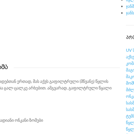
ჯან
ჯან
ᲞᲠ
UV 
აქს
კომ
ამა
მაგ
მაკ
ადებთან ერთად, მას აქვს გაფილტრული (მწვანე) წყლის
მომ
ბა ცალ-ცალკე არხებით. ამგვარად, გაფილტრული წყალი
მძლ
ონკ
სას
სას
ტუმ
წყლ
წყლ