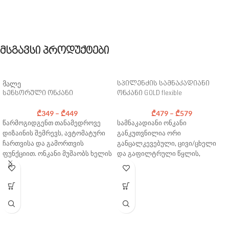
გათვალისწინებულია მხოლოდ
გამოყენებული მასალები
პროდუქციის კომპლექტში
დაითვლება ადგილზე
შემავალი აქსესუარები).
პრეისკურანტის მიხედვით
*
ტარიფის მოქმედების არეალი
მსგავსი პროდუქტები
საჭიროებისამებრ დამატებით
გამოყენებული მასალები
დაითვლება ადგილზე
პრეისკურანტის მიხედვით
მალე
სპილენძის სამნაკადიანი
სენსორული ონკანი
ონკანი GOLD flexible
₾
349
–
₾
449
₾
479
–
₾
579
წარმოგიდგენთ
თანამედროვე
სამნაკადიანი ონკანი
დიზაინის
შემრევს
,
ავტომატური
განკუთვნილია ორი
ჩართვისა
და
გამორთვის
განცალკევებული, ცივი/ცხელი
ფუნქციით
.
ონკანი
მუშაობს
ხელის
და გაფილტრული წყლის,
სენსორზე
,
რაც
ამარტივებს
ონკანების ჩასანაცვლებლად.
ჰიგიენის
დაცვას
და
მისი მეშვეობით შეგიძლიათ ერთი
უზრუნველყოფს
სისუფთავის
და იგივე ონკანიდან მიიღოთ
შენარჩუნებას
.
სამი განსხვავებული ნაკადი ისე,
სენსორული
ონკანების
არსებობა
რომ არ მოხდეს გაუფილტრავი
განსაკუთრებით
მნიშვნელოვანია
და გაფილტრული წყლის
საზოგადოებრივ
სველ
ერთმანეთში შერევა.