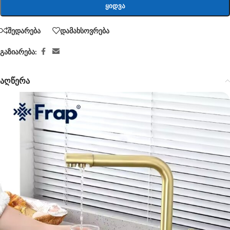
ᲧᲘᲓᲕᲐ
შედარება
დამახსოვრება
გაზიარება:
აღწერა