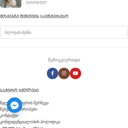
ვიცოდეთ?
ᲛᲝᲫᲔᲑᲜᲔ ᲨᲔᲜᲗᲕᲘᲡ ᲡᲐᲘᲜᲢᲔᲠᲔᲡᲝ
შემოგვიერთდი
ᲡᲐᲭᲘᲠᲝ ᲑᲛᲣᲚᲔᲑᲘ
წყლის ფილტრის შერჩევა
წესები და პირობები
კონტაქტი
კონფიდენციალობის პოლიტიკა
დაბრუნების პოლიტიკა