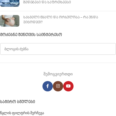
შედეგები და საფრთხეები
სასმელი წყალი და ორსულობა – რა უნდა
ვიცოდეთ?
ᲛᲝᲫᲔᲑᲜᲔ ᲨᲔᲜᲗᲕᲘᲡ ᲡᲐᲘᲜᲢᲔᲠᲔᲡᲝ
შემოგვიერთდი
ᲡᲐᲭᲘᲠᲝ ᲑᲛᲣᲚᲔᲑᲘ
წყლის ფილტრის შერჩევა