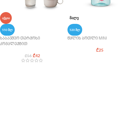
ᲛᲐᲚᲔ
ᲐᲥᲪᲘᲐ
550 ᲛᲚ
520 ᲛᲚ
საბავშვო თერმოსი
წყლის ბოთლი MINI
კომპლექტით
₾
25
₾
42
₾
56