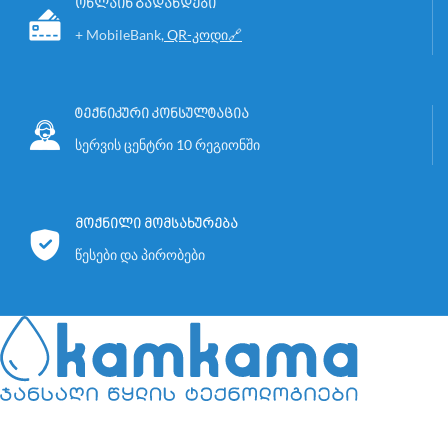
SMART Digital Dosing სერიის
ონლაინ გადახდები
ეფექტურ და ავტომატურ
დოზატორები მუშაობენ სრული
+ MobileBank
,
QR-კოდი🔗
მუშაობას, ქიმიური რეაქციების და
სვლით, რაც უზრუნველყოფს
წყლის დოზირების
მაქსიმალურ სიზუსტეს, დაწნევას
ოპტიმიზაციისთვის. გამოირჩევა
და საიმედო შეწოვას, მათ შორის
სრული ქიმიური შეუთავსებლობის
მაღალი სიბლანტის მქონე ან
მაღალი დონის დაცვით,
ტექნიკური კონსულტაცია
დეგაზირებულ სითხეებთან
გამძლეობითა და მარტივი
სერვის ცენტრი 10 რეგიონში
მუშაობისასაც.
მართვით.
დოზატორი ავტომატურად
უფასო მიწოდება საქართველოს
არეგულირებს დოზირების
მასშტაბით
ხანგრძლივობას, რაც იძლევა
მოქნილი მომსახურება
უწყვეტ, გლუვ და ოპტიმალურად
წესები და პირობები
სტაბილურ დოზირების ნაკადს.
სპეციალური დასამონტაჟებელი
ფირფიტა საშუალებას იძლევა,
დოზატორი დამონტაჟდეს სამ
სხვადასხვა პოზიციაზე
დამატებითი აქსესუარების
გამოყენების გარეშე.
დოზირების ნაკადის
რეგულირება შესაძლებელია