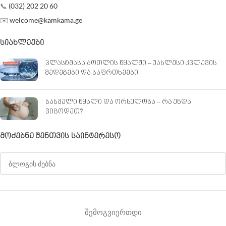
რეგულირების ღილაკის
📞
(032) 202 20 60
საშუალებით ლოგარითმული
✉️
welcome@kamkama.ge
შკალით 0.1-100%-მდე.
უფასო მიწოდება საქართველოს
ᲡᲘᲐᲮᲚᲔᲔᲑᲘ
მასშტაბით
პლასტმასა ბოთლის წყალში – უახლესი კვლევის
შედეგები და საფრთხეები
სასმელი წყალი და ორსულობა – რა უნდა
ვიცოდეთ?
ᲛᲝᲫᲔᲑᲜᲔ ᲨᲔᲜᲗᲕᲘᲡ ᲡᲐᲘᲜᲢᲔᲠᲔᲡᲝ
შემოგვიერთდი