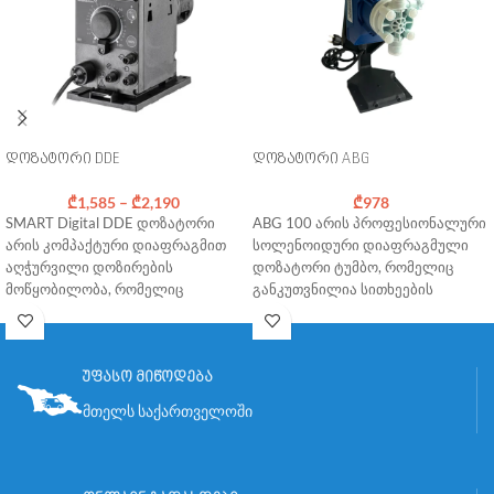
დოზატორი DDE
დოზატორი ABG
₾
1,585
–
₾
2,190
₾
978
SMART Digital DDE დოზატორი
ABG 100 არის პროფესიონალური
არის კომპაქტური დიაფრაგმით
სოლენოიდური დიაფრაგმული
აღჭურვილი დოზირების
დოზატორი ტუმბო, რომელიც
მოწყობილობა, რომელიც
განკუთვნილია სითხეების
ფუნქციონირებს ცვლადი
დოზირების, ქიმიური პროცესების
სიჩქარის საფეხუროვანი ძრავით
ავტომატიზაციისთვის და
და ინტელექტუალური მართვის
დოზირების მუდმივი
სისტემით. მოწყობილობა
კონტროლისთვის.
უფასო მიწოდება
ხასიათდება მინიმალური
Მოწყობილობის მართვა
მთელს საქართველოში
ენერგომოხმარებით და
შესაძლებელია როგორც
უზრუნველყოფს ზუსტ და
ანალოგური(4-20mA), ასევე
ეფექტურ დოზირებას.
ციფრული სიგნალებით, რაც
უზრუნველყოფს სისტემის