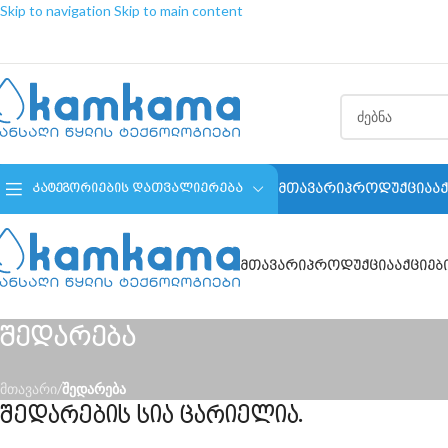
Skip to navigation
Skip to main content
ᲛᲗᲐᲕᲐᲠᲘ
ᲞᲠᲝᲓᲣᲥᲪᲘᲐ
Ა
ᲙᲐᲢᲔᲒᲝᲠᲘᲔᲑᲘᲡ ᲓᲐᲗᲕᲐᲚᲘᲔᲠᲔᲑᲐ⠀
ᲛᲗᲐᲕᲐᲠᲘ
ᲞᲠᲝᲓᲣᲥᲪᲘᲐ
ᲐᲥᲪᲘᲔᲑ
შედარება
მთავარი
/
შედარება
შედარების სია ცარიელია.