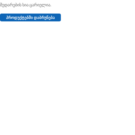
შედარების სია ცარიელია.
ᲞᲠᲝᲓᲣᲥᲢᲔᲑᲨᲘ ᲓᲐᲑᲠᲣᲜᲔᲑᲐ