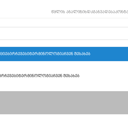
ᲬᲧᲚᲘᲡ ᲐᲜᲐᲚᲘᲖᲘ
ᲮᲓᲙ
ᲒᲐᲜᲕᲐᲓᲔᲑᲐ
ᲙᲝᲜᲢ
ᲥᲪᲘᲔᲑᲘ
ᲠᲩᲔᲕᲔᲑᲘ
ᲢᲔᲠᲛᲘᲜᲝᲚᲝᲒᲘᲐ
ᲩᲕᲔᲜ ᲨᲔᲡᲐᲮᲔᲑ
Ი
ᲠᲩᲔᲕᲔᲑᲘ
ᲢᲔᲠᲛᲘᲜᲝᲚᲝᲒᲘᲐ
ᲩᲕᲔᲜ ᲨᲔᲡᲐᲮᲔᲑ