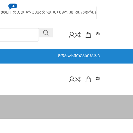
HELP
ᲐᲥᲢᲘ
ᲠᲝᲒᲝᲠ ᲨᲔᲕᲐᲠᲩᲘᲝᲗ ᲬᲧᲚᲘᲡ ᲤᲘᲚᲢᲠᲘ?
₾
0
ᲛᲝᲛᲡᲐᲮᲣᲠᲔᲑᲐ
ᲘᲯᲐᲠᲐ
₾
0