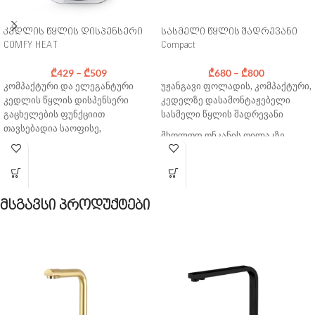
კედლის წყლის დისპენსერი
სასმელი წყლის შადრევანი
COMFY HEAT
Compact
₾
429
–
₾
509
₾
680
–
₾
800
კომპაქტური და ელეგანტური
უჟანგავი ფოლადის, კომპაქტური,
კედლის წყლის დისპენსერი
კედელზე დასამონტაჟებელი
გაცხელების ფუნქციით
სასმელი წყლის შადრევანი
თავსებადია საოფისე,
მხოლოდ ონკანის ღილაკზე
საყოფაცხოვრებო და
თითის დაჭერით ხდება წყლის
კომერციული გარემოსთვის.
ნაკადის მოშვება, რაც თავიდან
წყლის საფილტრაციო
აგაცილებთ არასასურველ
სისტემასთან დაკავშირებული
დანახარჯებს
დისპენსერი უზრუნველყოფს
მსგავსი პროდუქტები
ცხელი გაფილტრული წყლის
შშმპ ადაპტირებული
მუდმივ ხელმისაწვდომობას.
უფასო მიწოდება საქართველოს
უჟანგავი ფოლადის (SS 304) ავზი
მასშტაბით
- 3 ლიტრი
მართვის სენსორული პანელი
ავტომატური ბლოკირების
მექანიზმი უსაფრთხოებისთვის