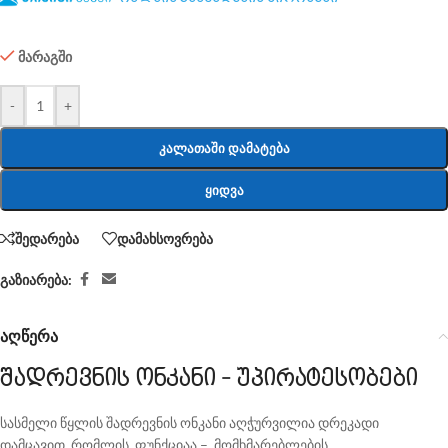
მარაგში
-
+
ᲙᲐᲚᲐᲗᲐᲨᲘ ᲓᲐᲛᲐᲢᲔᲑᲐ
ᲧᲘᲓᲕᲐ
შედარება
დამახსოვრება
გაზიარება:
აღწერა
შადრევნის ონკანი - უპირატესობები
სასმელი წყლის შადრევნის ონკანი აღჭურვილია დრეკადი
დამცავით, რომლის ფუნქციაა – მომხმარებლების,