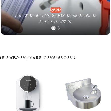
ᲡᲔᲠᲕᲘᲡᲘ
უკუოსმოსი: კარტრიჯების გამოცვლის
პერიოდულობა
შესაძლოა, ასევე მოგეწონოთ…