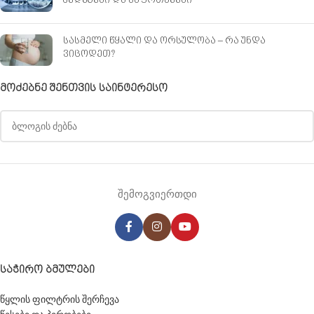
შედეგები და საფრთხეები
სასმელი წყალი და ორსულობა – რა უნდა
ვიცოდეთ?
ᲛᲝᲫᲔᲑᲜᲔ ᲨᲔᲜᲗᲕᲘᲡ ᲡᲐᲘᲜᲢᲔᲠᲔᲡᲝ
შემოგვიერთდი
ᲡᲐᲭᲘᲠᲝ ᲑᲛᲣᲚᲔᲑᲘ
წყლის ფილტრის შერჩევა