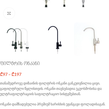
Click to enlarge
ფილტრის ონკანი
₾
97
–
₾
197
თანამედროვე
დიზაინის
ფილტრის
ონკანი
განკუთვნილია
ცივი
,
გაფილტრული
წყლისთვის
. ო
ნკანი
თავსებადია
უკუოსმოსისა
და
ულტრაფილტრაციის
საფილტრაციო
სისტემებთან
.
ო
ნკანი
დამზადებულია
პრემიუმ
ხარისხის
უჟანგავი
ფოლადისაგან
.