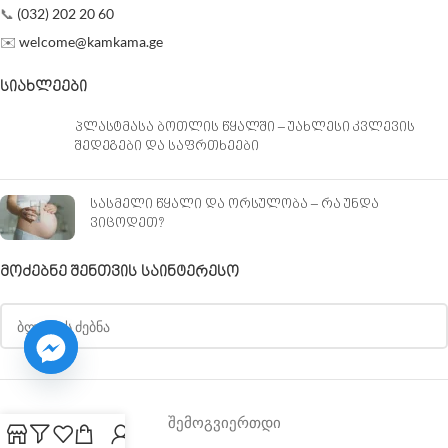
📞
(032) 202 20 60
✉️
welcome@kamkama.ge
ᲡᲘᲐᲮᲚᲔᲔᲑᲘ
პლასტმასა ბოთლის წყალში – უახლესი კვლევის
შედეგები და საფრთხეები
სასმელი წყალი და ორსულობა – რა უნდა
ვიცოდეთ?
ᲛᲝᲫᲔᲑᲜᲔ ᲨᲔᲜᲗᲕᲘᲡ ᲡᲐᲘᲜᲢᲔᲠᲔᲡᲝ
შემოგვიერთდი