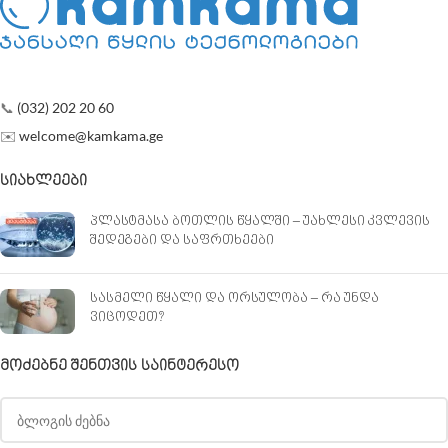
📞
(032) 202 20 60
✉️
welcome@kamkama.ge
ᲡᲘᲐᲮᲚᲔᲔᲑᲘ
პლასტმასა ბოთლის წყალში – უახლესი კვლევის
შედეგები და საფრთხეები
სასმელი წყალი და ორსულობა – რა უნდა
ვიცოდეთ?
ᲛᲝᲫᲔᲑᲜᲔ ᲨᲔᲜᲗᲕᲘᲡ ᲡᲐᲘᲜᲢᲔᲠᲔᲡᲝ