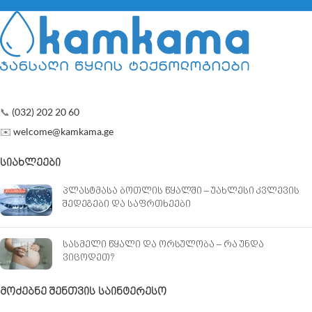
📞
(032) 202 20 60
✉️
welcome@kamkama.ge
ᲡᲘᲐᲮᲚᲔᲔᲑᲘ
პლასტმასა ბოთლის წყალში – უახლესი კვლევის
შედეგები და საფრთხეები
სასმელი წყალი და ორსულობა – რა უნდა
ვიცოდეთ?
ᲛᲝᲫᲔᲑᲜᲔ ᲨᲔᲜᲗᲕᲘᲡ ᲡᲐᲘᲜᲢᲔᲠᲔᲡᲝ