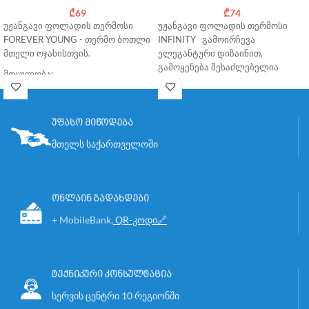
₾
69
₾
74
უჟანგავი ფოლადის თერმოსი
უჟანგავი ფოლადის თერმოსი
FOREVER YOUNG - თერმო ბოთლი
INFINITY გამოირჩევა
მთელი ოჯახისთვის.
ელეგანტური დიზაინით,
გამოყენება შესაძლებელია
მოცულობა:
ყველა სეზონზე, როგორც ცივი ,
1100 მლ
ასევე ცხელი სასმელებისთვის.
უფასო მიწოდება საქართველოს
პრემიუმ თერმოსის კომპლექტში
მასშტაბით
უფასო მიწოდება
შედის:
მთელს საქართველოში
უჟანგავი ფოლადის პრემიუმ
თერმოსი 760 მლ
უჟანგავი ფულადისგან
დამზადებული მწვანე ჩაის და
ონლაინ გადახდები
ხილის საფილტრი ბადე
უფასო მიწოდება საქართველოს
+ MobileBank
,
QR-კოდი🔗
მასშტაბით
ტექნიკური კონსულტაცია
სერვის ცენტრი 10 რეგიონში