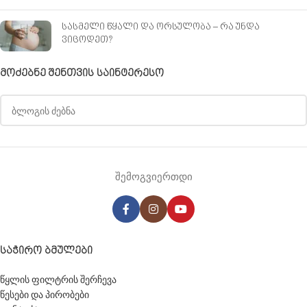
სასმელი წყალი და ორსულობა – რა უნდა
ვიცოდეთ?
ᲛᲝᲫᲔᲑᲜᲔ ᲨᲔᲜᲗᲕᲘᲡ ᲡᲐᲘᲜᲢᲔᲠᲔᲡᲝ
შემოგვიერთდი
ᲡᲐᲭᲘᲠᲝ ᲑᲛᲣᲚᲔᲑᲘ
წყლის ფილტრის შერჩევა
წესები და პირობები