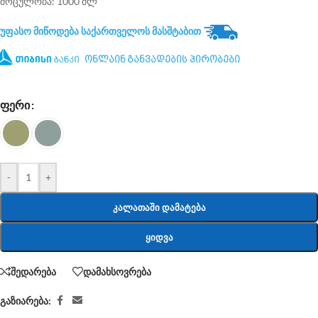
მოცულობა: 1000 მლ
უფასო მიწოდება საქართველოს მასშტაბით
ონლაინ განვადების პირობები
ᲤᲔᲠᲘ
-
+
ᲙᲐᲚᲐᲗᲐᲨᲘ ᲓᲐᲛᲐᲢᲔᲑᲐ
ᲧᲘᲓᲕᲐ
შედარება
დამახსოვრება
გაზიარება: